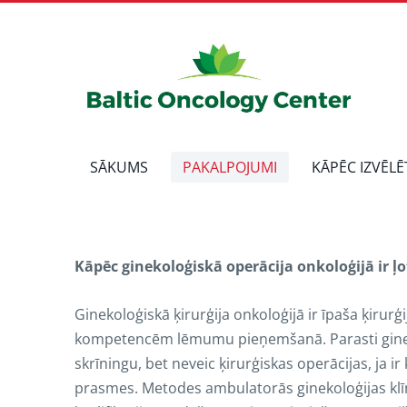
SĀKUMS
PAKALPOJUMI
KĀPĒC IZVĒLĒ
Kāpēc ginekoloģiskā operācija onkoloģijā ir ļo
Ginekoloģiskā ķirurģija onkoloģijā ir īpaša ķiru
kompetencēm lēmumu pieņemšanā. Parasti ginekol
skrīningu, bet neveic ķirurģiskas operācijas, ja ir
prasmes. Metodes ambulatorās ginekoloģijas klīn