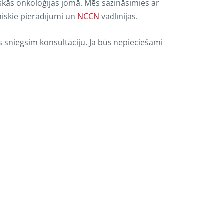
oģiskās onkoloģijas jomā. Mēs sazināsimies ar
niskie pierādījumi un
NCCN
vadlīnijas.
 sniegsim konsultāciju. Ja būs nepieciešami