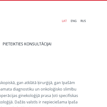
LAT
ENG
RUS
PIETEIKTIES KONSULTĀCIJAI
kopiskā, gan atklātā ķirurģijā, gan īpašām
pamata diagnostiku un onkoloģisko slimību
 operācijas ginekoloģijā prasa ļoti specifiskas
loģijā. Dažās valstīs ir nepieciešama īpaša