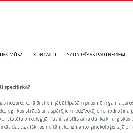
TIES MŪS?
KONTAKTI
SADARBĪBAS PARTNERIEM
ti specifiska?
rģijas nozare, kurā ārstiem jābūt īpašām prasmēm gan laparos
ogi, kas strādā ar vispārējiem iedzīvotājiem, nodrošina 
 konstatēta onkoloģijā. Tas ir saistīts ar faktu, ka ķirurģiskas
ikās daudz atšķiras no tām, ko izmanto ginekoloģiskajā onko