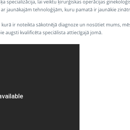
šķa specializācija, lai veiktu ķirurģiskas operācijas ginekol
ā ar jaunākajām tehnoloģijām, kuru pamatā ir jaunākie zināt
, kurā ir noteikta sākotnējā diagnoze un nosūtiet mums, mēs
 augsti kvalificēta speciālista attiecīgajā jomā.