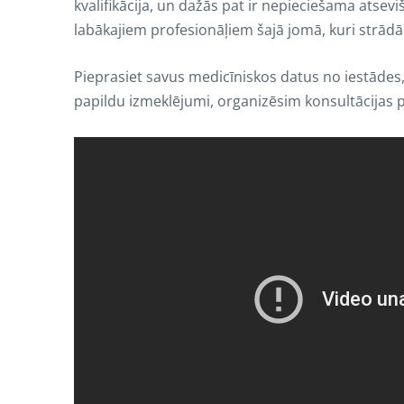
kvalifikācija, un dažās pat ir nepieciešama atsevi
labākajiem profesionāļiem šajā jomā, kuri strād
Pieprasiet savus medicīniskos datus no iestādes
papildu izmeklējumi, organizēsim konsultācijas pie